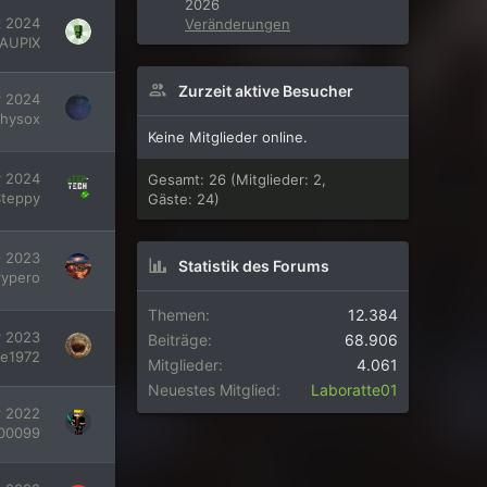
2026
z 2024
Veränderungen
AUPIX
Zurzeit aktive Besucher
r 2024
hysox
Keine Mitglieder online.
r 2024
Gesamt: 26 (Mitglieder: 2,
teppy
Gäste: 24)
l 2023
Statistik des Forums
rypero
Themen
12.384
r 2023
Beiträge
68.906
ce1972
Mitglieder
4.061
Neuestes Mitglied
Laboratte01
r 2022
200099