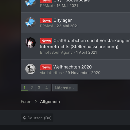
News
PPMaxi
16 Mai 2021
Citylager
News
PPMaxi
23 Mai 2021
CraftStuebchen sucht Verstärkung i
News
Internetrechts (Stellenausschreibung)
EmptySoul_Agony
1 April 2021
Weihnachten 2020
News
via_Interitus
29 November 2020
1
2
3
4
Nächste
Foren
Allgemein
Deutsch (Du)