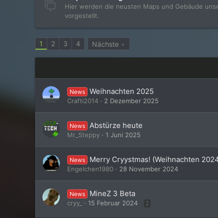
Hier werden die neusten Maps und Gebäude unse
vorgestellt.
1
2
3
4
Nächste
Weihnachten 2025
News
Crafti2014
2 Dezember 2025
Abstürze heute
News
Mr_Steppy
1 Juni 2025
Merry Cryystmas! (Weihnachten 202
News
Engelchen1980
28 November 2024
MineZ 3 Beta
News
cryy_
15 Februar 2024
2