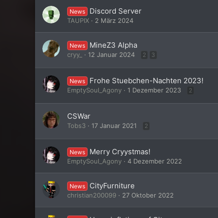
Discord Server
News
TAUPIX
2 März 2024
MineZ3 Alpha
News
cryy_
12 Januar 2024
2
3
Frohe Stuebchen-Nachten 2023!
News
EmptySoul_Agony
1 Dezember 2023
2
CSWar
Tobs3
17 Januar 2021
2
Merry Cryystmas!
News
EmptySoul_Agony
4 Dezember 2022
CityFurniture
News
christian200099
27 Oktober 2022