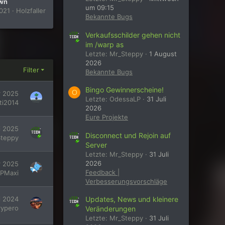
awn
um 09:15
2021
Holzfaller
Bekannte Bugs
Verkaufsschilder gehen nicht
im /warp as
Letzte: Mr_Steppy
1 August
2026
Filter
Bekannte Bugs
Bingo Gewinnerscheine!
O
 2025
Letzte: OdessaLP
31 Juli
ti2014
2026
Eure Projekte
i 2025
Disconnect und Rejoin auf
teppy
Server
Letzte: Mr_Steppy
31 Juli
2026
r 2025
Feedback |
PMaxi
Verbesserungsvorschläge
i 2024
Updates, News und kleinere
rypero
Veränderungen
Letzte: Mr_Steppy
31 Juli