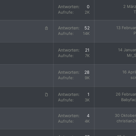
Antworten
0
2 Mär
T
Aufrufe
2K
G
Antworten
52
13 Februa
e
P
Aufrufe
14K
s
p
Antworten
21
14 Janua
e
Mr_S
Aufrufe
7K
r
r
t
Antworten
28
16 Apri
sc
Aufrufe
9K
A
Antworten
1
26 Februa
r
Babyfa
Aufrufe
3K
t
i
Antworten
4
30 Oktobe
k
christian
Aufrufe
4K
e
l