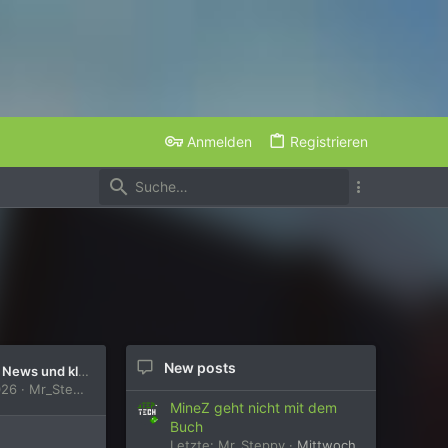
Anmelden
Registrieren
New posts
Updates, News und kleinere Veränderungen
026
Mr_Steppy
MineZ geht nicht mit dem
Buch
Letzte: Mr_Steppy
Mittwoch