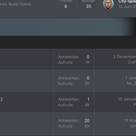
Themen
Beiträge
City-Sp
res Build-Teams
9
35
12 Juni 
Antworten
0
2 Dezember
Craf
Aufrufe
1K
Antworten
0
1 Jun
Mr_S
Aufrufe
2K
4)
Antworten
1
15 Janua
P
Aufrufe
4K
Antworten
20
15 Ma
sc
Aufrufe
8K