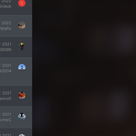
t 2022
S
Snaluk
z 2022
atafix
r 2021
200099
r 2021
ti2014
r 2021
winofi
r 2021
cotteC
i 2021