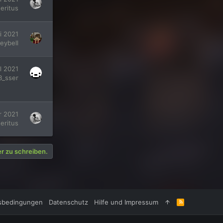
teritus
i 2021
eybell
il 2021
_sser
r 2021
teritus
er zu schreiben.
sbedingungen
Datenschutz
Hilfe und Impressum
R
S
S