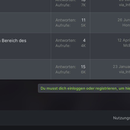
via_In
Aufrufe
7K
Antworten
11
26 Jun
Hon
Aufrufe
5K
m Bereich des
Antworten
4
12 Apr
McB
Aufrufe
4K
Antworten
15
23 Janua
via_In
Aufrufe
6K
Du musst dich einloggen oder registrieren, um hi
Nutzung