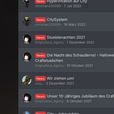
Hyperinflation auf City
News
christian200099
7 Juli 2022
2
CitySystem
News
christian200099
18 März 2022
Stueblenachten 2021
News
EmptySoul_Agony
1 Dezember 2021
Die Nacht des Schauderns! - Hallow
News
Craftstuebchen
EmptySoul_Agony
31 Oktober 2021
Wir ziehen um!
News
cryy_
2 Dezember 2021
Unser 10-Jähriges Jubiläum des Cra
News
EmptySoul_Agony
6 Oktober 2021
City - Jobsupdate