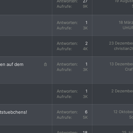
Antworten
27
19 Augus
Aufrufe
9K
Antworten
1
18 Mär
UHUP
Aufrufe
3K
Antworten
2
23 Dezembe
christian
Aufrufe
4K
G
een auf dem
Antworten
1
13 Dezembe
e
Craf
Aufrufe
3K
s
p
e
Antworten
1
2 Dezembe
r
Aufrufe
3K
r
t
ftstuebchens!
Antworten
6
12 Oktobe
S
Aufrufe
5K
Antworten
18
25 Jul