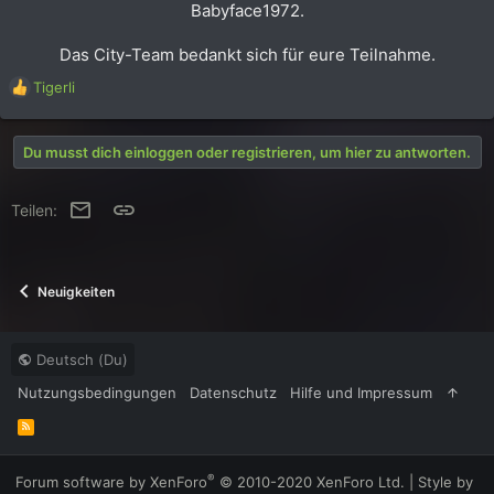
Babyface1972.
Das City-Team bedankt sich für eure Teilnahme.
R
Tigerli
e
a
k
Du musst dich einloggen oder registrieren, um hier zu antworten.
t
i
o
E-Mail
Link
Teilen:
n
e
n
:
Neuigkeiten
Deutsch (Du)
Nutzungsbedingungen
Datenschutz
Hilfe und Impressum
R
S
S
®
Forum software by XenForo
© 2010-2020 XenForo Ltd.
|
Style by