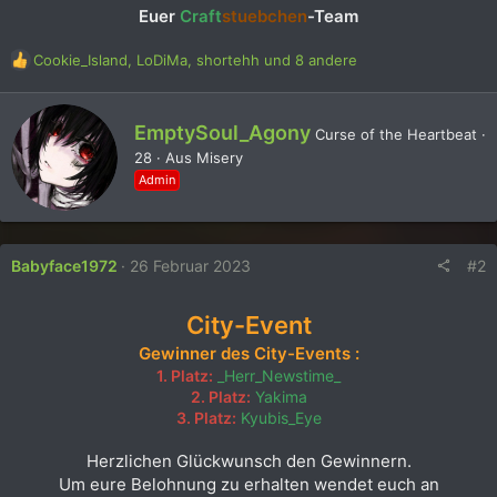
Euer
Craft
stuebchen
-Team
R
Cookie_Island
,
LoDiMa
,
shortehh
und 8 andere
e
a
k
G
EmptySoul_Agony
Curse of the Heartbeat
·
t
e
28
·
Aus
Misery
i
s
o
Admin
c
n
h
e
r
n
i
:
#2
Babyface1972
26 Februar 2023
e
b
e
City-Event
n
v
Gewinner des City-Events :
o
1. Platz:
_Herr_Newstime_
n
2. Platz:
Yakima
3. Platz:
Kyubis_Eye
Herzlichen Glückwunsch den Gewinnern.
Um eure Belohnung zu erhalten wendet euch an