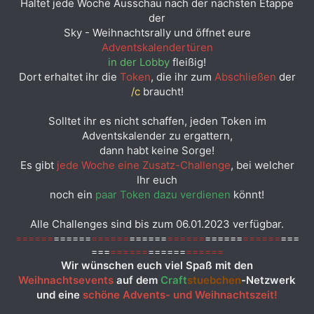
Haltet jede Woche Ausschau nach der nächsten Etappe
der
Sky - Weihnachtsrally und öffnet eure
Adventskalendertüren
in der Lobby
fleißig!
Dort erhaltet ihr die
Token
, die ihr zum
Abschließen
der
/c
braucht!
Solltet ihr es nicht schaffen, jeden Token im
Adventskalender zu ergattern,
dann habt keine Sorge!
Es gibt
jede Woche eine Zusatz-Challenge
, bei welcher
Ihr euch
noch ein
paar Token dazu verdienen
könnt!
Alle Challenges sind bis zum 06.01.2023 verfügbar.
======
======
======
======
======
======
======
===
===
======
======
======
Wir wünschen euch viel Spaß mit den
Weihnachtsevents
auf dem
Craft
stuebchen
-Netzwerk
und eine
schöne Advents- und Weihnachtszeit!