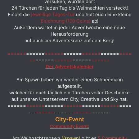
versüßen, wurden dort
24 Türchen für jeden Tag bis Weihnachten versteckt!
Findet die
jeweilige Tages-Tür
und holt euch eine kleine
Belohnung (100 Coins)
ab!
Außerdem wartet in jeder Adventwoche eine neue
Herausforderung
auf euch am Adventskranz auf dem Berg!
======
======
======
======
======
======
====
==
======
======
======
======
Der
Adventskalender
Am Spawn haben wir wieder einen Schneemann
aufgestellt,
welcher für euch täglich ein Türchen voller Geschenke
auf unseren Unterservern City, Creative und Sky hat.
====
==
======
======
======
======
======
====
==
======
======
======
======
City-Event
Community Event
:
Am Weihnachtsspawn
(/spawn)
gibt es
5 Community