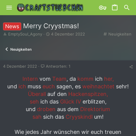
Merry Cryystmas!
News
E
E
K
EmptySoul_Agony
4 Dezember 2022
Neuigkeiten
r
r
a
s
s
t
Neuigkeiten
t
t
e
e
e
g
l
l
o
4 Dezember 2022
Antworten: 1
l
l
r
e
t
i
r
a
e
Intern
vom
Team
, da
komm
ich
her,
m
und
ich
muss
euch
sagen, es
weihnachtet
sehr!
Überall
auf den
Hackenspitzen,
seh
ich das
Glück IV
erblitzen,
und
droben
aus dem
Direktorium
sah
sich das
Cryyskindl
um!
Wie jedes Jahr wünschen wir euch treuen