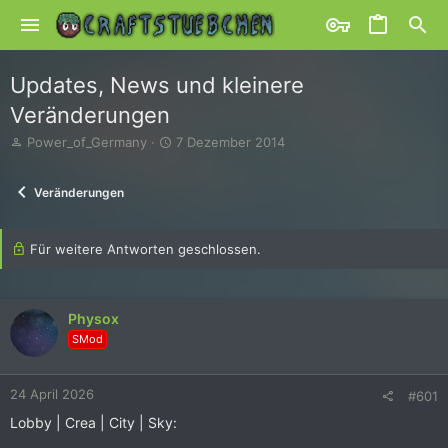
Updates, News und kleinere
Veränderungen
E
E
Power_of_Germany
7 Dezember 2014
r
r
s
s
Veränderungen
t
t
e
e
l
l
l
Für weitere Antworten geschlossen.
l
e
t
r
a
m
Physox
SMod
24 April 2026
#601
Lobby | Crea | City | Sky: