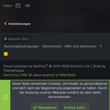
e
E-Mail
Link
Teilen:
n
:
Veränderungen
Deutsch (Du)
Nutzungsbedingungen
Datenschutz
Hilfe und Impressum
R
S
S
®
Forum software by XenForo
© 2010-2020 XenForo Ltd.
|
Style by
ThemeHouse
XenPorta 2 PRO
© Jason Axelrod of
8WAYRUN
Diese Seite verwendet Cookies, um Inhalte zu personalisieren
und dich nach der Registrierung angemeldet zu halten. Durch
die Nutzung unserer Webseite erklärst du dich damit
einverstanden.
Akzeptieren
Erfahre mehr…
Oben
Unte