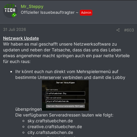
k
Mr_Steppy
t
Offizieller Issuebeauftragter ~
Admin
i
o
n
31 Juli 2026
#603
e
n
Netzwerk Update
:
Wir haben es mal geschafft unsere Netzwerksoftware zu
updaten und neben der Tatsache, dass das uns das Leben
etwas angenehmer macht springen auch ein paar nette Vorteile
für euch raus:
Ihr könnt euch nun direkt vom Mehrspielermenü auf
bestimmte Unterserver verbinden und damit die Lobby
überspringen
Die verfügbaren Serveradressen lauten wie folgt:
sky.craftstuebchen.de
creative.craftstuebchen.de
city.craftstuebchen.de