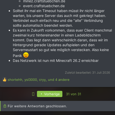
minez.craftstuebchen.de
event.craftstuebchen.de
Solltet ihr mal ein Timeout haben müsst ihr nicht länger
warten, bis unsere Server das auch mit gekriegt haben.
Verbindet euch einfach neu und die "alte" Verbindung
sollte automatisch beendet werden.
Es kann in Zukunft vorkommen, dass euer Client manchmal
zweimal kurz hintereinander in einen Ladebildschirm
kommt. Das liegt dann wahrscheinlich daran, dass wir im
Hintergrund gerade Updates aufspielen und den
Serverneustart so gut wie möglich verstecken. Also keine
Panik
Das Netzwerk ist nun mit Minecraft 26.2 erreichbar
Zuletzt bearbeitet:
31 Juli 2026
R
shortehh
,
ysl3000
,
cryy_
und 4 andere
e
a
k
Erste
Vorherige
31 von 31
t
i
Für weitere Antworten geschlossen.
o
n