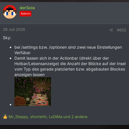
k
derSola
t
Admin
i
o
n
28 Juli 2026
#602
e
n
Sky:
:
bei /settings bzw. /optionen sind zwei neue Einstellungen
Verfübar
Damit lassen sich in der Actionbar (direkt über der
Hotbar/Lebensanzeige) die Anzahl der Blöcke auf der Insel
vom Typ des gerade platzierten bzw. abgebauten Blockes
anzeigen lassen
R
Mr_Steppy
,
shortehh
,
LoDiMa
und 2 andere
e
a