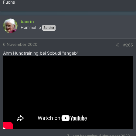
Fuchs
baerin
Hummel :p
Spieler
6 November 2020
#265
Ähm Hundtraining bei Sobudi "angeb"
Zuletzt bearbeitet:
6 November 2020