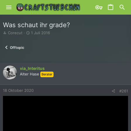
Was schaut ihr grade?
E
E
Corecut
1 Juli 2016
r
r
s
s
Offtopic
t
t
e
e
l
l
l
l
via_Interitus
e
t
Alter Hase
r
a
Berater
m
18 Oktober 2020
#261