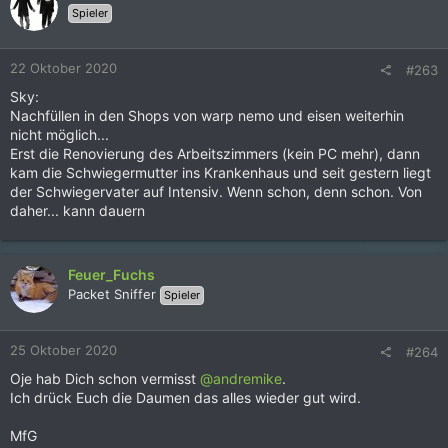
Spieler
i
o
n
22 Oktober 2020
#263
e
n
Sky:
:
Nachfüllen in den Shops von warp nemo und eisen weiterhin
nicht möglich...
Erst die Renovierung des Arbeitszimmers (kein PC mehr), dann
kam die Schwiegermutter ins Krankenhaus und seit gestern liegt
der Schwiegervater auf Intensiv. Wenn schon, denn schon. Von
daher... kann dauern
Feuer_Fuchs
Packet Sniffer
Spieler
25 Oktober 2020
#264
Oje hab Dich schon vermisst
@andremike
.
Ich drück Euch die Daumen das alles wieder gut wird.
MfG