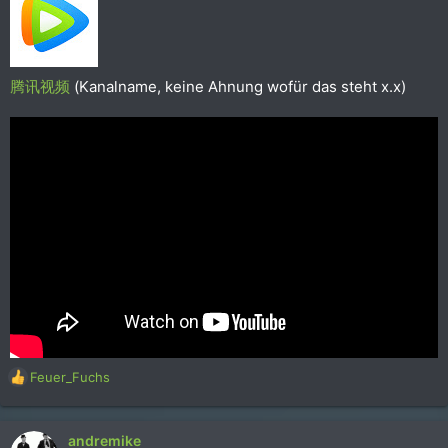
腾讯视频
(Kanalname, keine Ahnung wofür das steht x.x)
R
Feuer_Fuchs
e
a
k
andremike
t