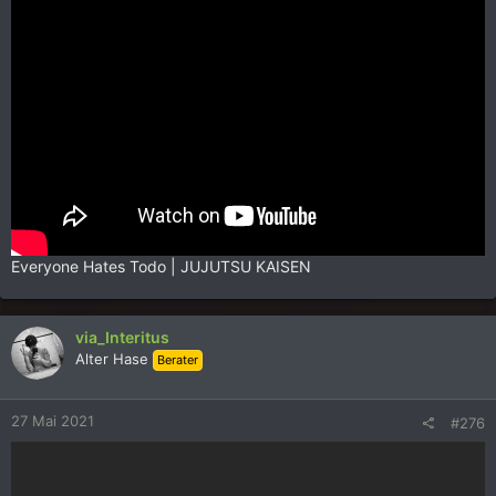
Everyone Hates Todo | JUJUTSU KAISEN
via_Interitus
Alter Hase
Berater
27 Mai 2021
#276