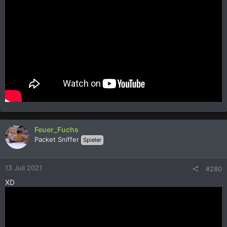
Feuer_Fuchs
Packet Sniffer
Spieler
13 Juli 2021
#280
XD