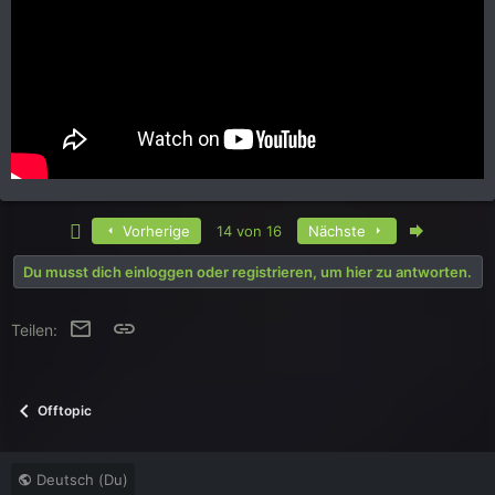
Erste
Letzte
Vorherige
14 von 16
Nächste
Du musst dich einloggen oder registrieren, um hier zu antworten.
E-Mail
Link
Teilen:
Offtopic
Deutsch (Du)