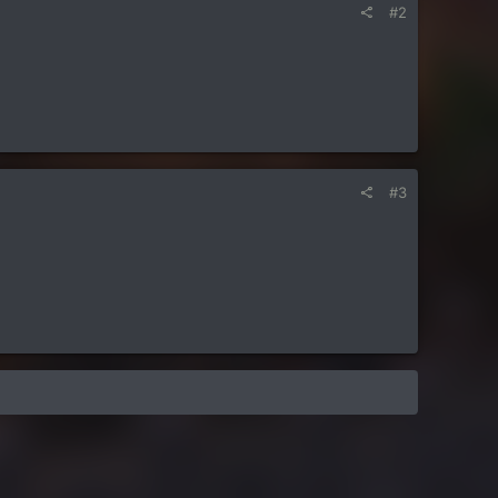
#2
#3