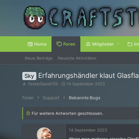
Home
Foren
Mitglieder
In
Neue Beiträge
Neueste Aktivitäten
Erfahrungshändler klaut Glasfl
Sky
E
E
YesterDavid135
14 September 2023
r
r
s
s
Foren
Support
Bekannte Bugs
t
t
e
e
l
l
Für weitere Antworten geschlossen.
l
l
e
t
r
a
14 September 2023
m
Wenn man mehrere einzelne Glasfla