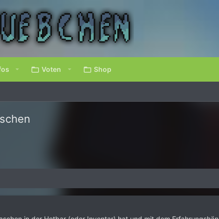
fos
Voten
Shop
aschen
schen in der Hotbar (oder Inventar) hat und mit dem Erfahrungshänd