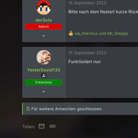
15 September 2023
t
i
Bitte nach dem Restart kurze Rü
o
derSola
n
Admin
e
R
n
via_Interitus
und
Mr_Steppy
4 Dezember 2015
e
:
1.280
a
4
k
15 September 2023
t
2.441
i
Funktioniert nun
131
o
YesterDavid135
n
27
e
Franken
Entwickler
n
www.gidf.de
:
21 Februar 2018
Account bestätigt
Ja
28
44
Für weitere Antworten geschlossen.
46
Skyblock
E-Mail
Link
Teilen:
Account bestätigt
Ja