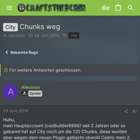
Chunks weg
City
E
E
S
Aleusius
29 Juni 2016
city
r
r
c
s
s
h
t
t
l
Bekannte Bugs
e
e
a
l
l
g
l
l
w
Für weitere Antworten geschlossen.
e
t
o
r
a
r
m
t
Aleusius
A
e
Spieler
29 Juni 2016
#1
Huhu,
mein Hauptaccount (coolbuilder6666) seit 2 Jahren oder so
gebannt hat auf City noch um die 120 Chunks, diese wurden
aber wegen dem neuen Plugin gelöscht obwohl Cedric mein 2.