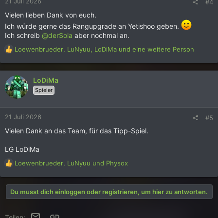
21 Juli 2026
#4
e
n
Vielen lieben Dank von euch.
:
Ich würde gerne das Rangupgrade an Yetishoo geben.
Ich schreib
@derSola
aber nochmal an.
R
Loewenbrueder
,
LuNyuu
,
LoDiMa
und eine weitere Person
e
a
k
LoDiMa
t
Spieler
i
o
n
21 Juli 2026
#5
e
n
Vielen Dank an das Team, für das Tipp-Spiel.
:
LG LoDiMa
R
Loewenbrueder
,
LuNyuu
und
Physox
e
a
k
Du musst dich einloggen oder registrieren, um hier zu antworten.
t
i
o
E-Mail
Link
Teilen: