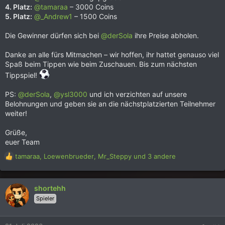
4. Platz:
@tamaraa
– 3000 Coins
5. Platz:
@_Andrew1
– 1500 Coins
Die Gewinner dürfen sich bei
@derSola
ihre Preise abholen.
Danke an alle fürs Mitmachen – wir hoffen, ihr hattet genauso viel
Spaß beim Tippen wie beim Zuschauen. Bis zum nächsten
Tippspiel!
PS:
@derSola
,
@ysl3000
und ich verzichten auf unsere
Belohnungen und geben sie an die nächstplatzierten Teilnehmer
weiter!
Grüße,
euer Team
R
tamaraa
,
Loewenbrueder
,
Mr_Steppy
und 3 andere
e
a
k
shortehh
t
Spieler
i
o
n