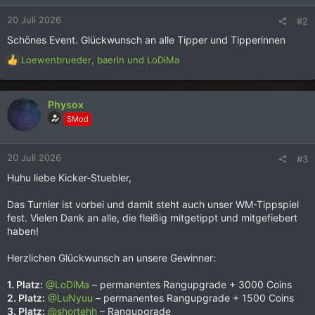
n
20 Juli 2026
#2
e
n
Schönes Event. Glückwunsch an alle Tipper und Tipperinnen
:
R
Loewenbrueder
,
baerin
und
LoDiMa
e
a
k
Physox
t
SMod
i
o
n
20 Juli 2026
#3
e
n
Huhu liebe Kicker-Stuebler,
:
Das Turnier ist vorbei und damit steht auch unser WM-Tippspiel
fest. Vielen Dank an alle, die fleißig mitgetippt und mitgefiebert
haben!
Herzlichen Glückwunsch an unsere Gewinner:
1. Platz:
@LoDiMa
– permanentes Rangupgrade + 3000 Coins
2. Platz:
@LuNyuu
– permanentes Rangupgrade + 1500 Coins
3. Platz:
@shortehh
– Rangupgrade