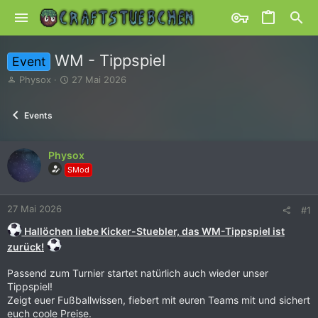
WM - Tippspiel
Event
E
E
Physox
27 Mai 2026
r
r
s
s
Events
t
t
e
e
l
l
Physox
l
l
e
t
SMod
r
a
m
27 Mai 2026
#1
Hallöchen liebe Kicker-Stuebler, das WM-Tippspiel ist
zurück!
Passend zum Turnier startet natürlich auch wieder unser
Tippspiel!
Zeigt euer Fußballwissen, fiebert mit euren Teams mit und sichert
euch coole Preise.