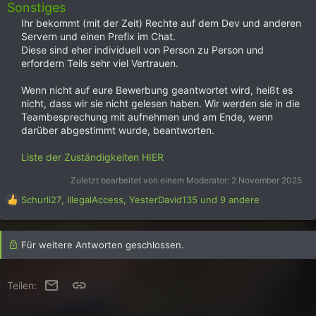
Sonstiges
Ihr bekommt (mit der Zeit) Rechte auf dem Dev und anderen
Servern und einen Prefix im Chat.​
Diese sind eher individuell von Person zu Person und
erfordern Teils sehr viel Vertrauen.​
Wenn nicht auf eure Bewerbung geantwortet wird, heißt es
nicht, dass wir sie nicht gelesen haben. Wir werden sie in die
Teambesprechung mit aufnehmen und am Ende, wenn
darüber abgestimmt wurde, beantworten.​
Liste der Zuständigkeiten HIER
Zuletzt bearbeitet von einem Moderator:
2 November 2025
R
Schurli27
,
IllegalAccess
,
YesterDavid135
und 9 andere
e
a
k
Für weitere Antworten geschlossen.
t
i
o
E-Mail
Link
Teilen:
n
e
n