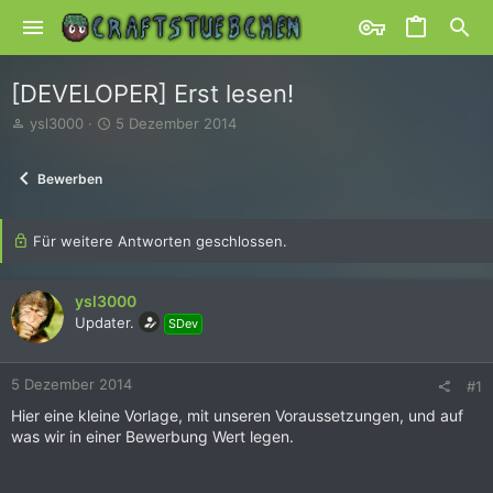
[DEVELOPER] Erst lesen!
E
E
ysl3000
5 Dezember 2014
r
r
s
s
Bewerben
t
t
e
e
l
l
l
Für weitere Antworten geschlossen.
l
e
t
r
a
ysl3000
m
Updater.
SDev
5 Dezember 2014
#1
Hier eine kleine Vorlage, mit unseren Voraussetzungen, und auf
was wir in einer Bewerbung Wert legen.