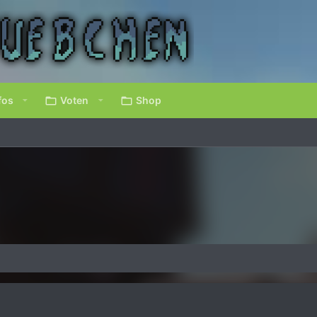
fos
Voten
Shop