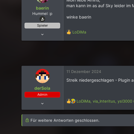
man kann im as auf Sky leider im 
baerin
Hummel :p
winke baerin
Spieler
R
LoDiMa
7 Dezember 2014
e
266
a
1
k
t
652
i
116
o
n
77
11 Dezember 2024
e
Wuppertal
Streik niedergeschlagen - Plugin a
n
Account bestätigt
Ja
:
derSola
Admin
R
LoDiMa
,
via_Interitus
,
ysl3000
4 Dezember 2015
e
1.280
a
4
k
Für weitere Antworten geschlossen.
t
2.442
i
131
o