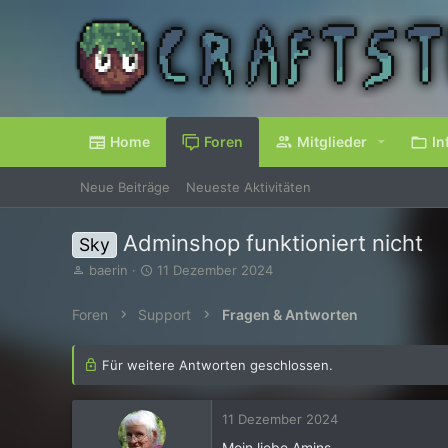
Home
Foren
Mitglieder
In
Neue Beiträge
Neueste Aktivitäten
Adminshop funktioniert nicht
Sky
E
E
baerin
11 Dezember 2024
r
r
s
s
Foren
Support
Fragen & Antworten
t
t
e
e
l
l
Für weitere Antworten geschlossen.
l
l
e
t
r
a
11 Dezember 2024
m
Moin liebe Amins,