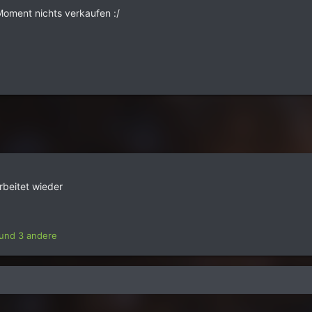
Moment nichts verkaufen :/
rbeitet wieder
und 3 andere