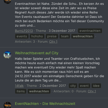
Eventnachten ist Nahe. Zündet die Schu.. Eh kerzen An es
ist wieder soweit diese eine Zeit im Jahr wo es Preise
Regnet! Auch dieses Jahr werde ich wieder eine Reihe
Von Events raushauen! Der Gedanke dahinter ist Dass ich
mich bei euch Bedanken möchte ein Teil dieser Community
zu sein und...
BurnLP2013
Thema
3 Dezember 2017
eventnachten
events
hohoho
preise
team
weihnachten
Antworten: 3
Forum:
City 1
Weihnachtsevent auf City
Hallo lieber Spieler und Teamler von Craftstuebchen, Ich
möchte heute euch einfach mal einen kleinen Vorschlag
machen wie eventuell City wieder mehr Spaß machen
kann. Wie es sich momentan raus hört soll es am
24.12.2017 wieder ein einmaliges Genschenk geben für die
Leute die an dem Tag um die...
14falk
Thema
2 Dezember 2017
city
event
idee
items
weihnachten
Antworten: 0
Forum:
City 1
EventNachten - Die Weihnachtszeit