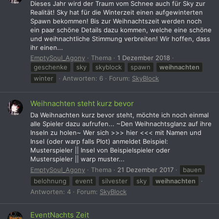
Dieses Jahr wird der Traum vom Schnee auch für Sky zur
Realität! Sky hat für die Winterzeit einen aufgewinterten
Spawn bekommen! Bis zur Weihnachtszeit werden noch
ein paar schöne Details dazu kommen, welche eine schöne
und weihnachtliche Stimmung verbreiten! Wir hoffen, dass
ihr einen...
EmptySoul_Agony
Thema
1 Dezember 2018
geschenke
sky
skyblock
spawn
weihnachten
winter
Antworten: 6
Forum:
SkyBlock
Weihnachten steht kurz bevor
Da Weihnachten kurz bevor steht, möchte ich noch einmal
alle Spieler dazu aufrufen... ~Den Weihnachtsglanz auf ihre
Inseln zu holen~ Wer sich >>> hier <<< mit Namen und
Insel (oder warp falls Plot) anmeldet Beispiel:
Musterspieler || Insel von Beispielspieler oder
Musterspieler || warp muster...
EmptySoul_Agony
Thema
21 Dezember 2017
bauen
belohnung
event
silvester
sky
weihnachten
Antworten: 4
Forum:
SkyBlock
EventNachts Zeit