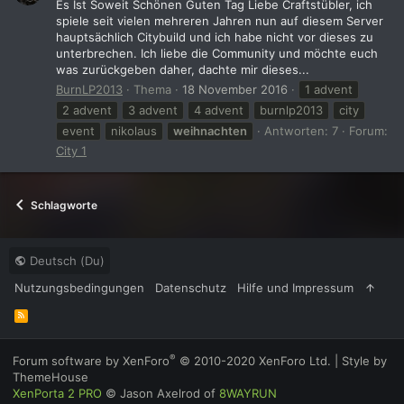
Es Ist Soweit Schönen Guten Tag Liebe Craftstübler, ich
spiele seit vielen mehreren Jahren nun auf diesem Server
hauptsächlich Citybuild und ich habe nicht vor dieses zu
unterbrechen. Ich liebe die Community und möchte euch
was zurückgeben daher, dachte mir dieses...
BurnLP2013
Thema
18 November 2016
1 advent
2 advent
3 advent
4 advent
burnlp2013
city
event
nikolaus
weihnachten
Antworten: 7
Forum:
City 1
Schlagworte
Deutsch (Du)
Nutzungsbedingungen
Datenschutz
Hilfe und Impressum
R
S
S
®
Forum software by XenForo
© 2010-2020 XenForo Ltd.
|
Style by
ThemeHouse
XenPorta 2 PRO
© Jason Axelrod of
8WAYRUN