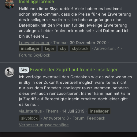
Insellagerpreise
Hallöchen liebe Skystuebler! Viele haben es bestimmt
schon mitbekommen, dass die Preise für eine Erweiterung
des Insellagers - variiren -. Ich habe angefangen eine
Datenbank mit den Preisen für die jeweilige Erweiterung
anzulegen. Leider fehlen mir noch sehr viel Daten und ich
bin auf euere...
Loewenbrueder
Thema
30 Dezember 2020
insellager
lager
sky
skyblock
Antworten: 4
Forum:
SkyBlock
Erweiterter Zugriff auf fremde Insellager
Sky
Ich verfolge eventuell den Gedanken wie es wäre wenn es
in Sky in der Zukunft eventuell möglich wäre Items nicht
nur aus dem Fremden Insellager rauszunehmen, sondern
diese evtl auch reinzusortieren. Bisher kann man mit /is m
ja Zugriff auf Berechtigte Inseln erhalten doch leider gibt
es keine...
via_Interitus
Thema
14 Juli 2019
insellager
skyblock
Antworten: 8
Forum:
Feedback |
Verbesserungsvorschläge