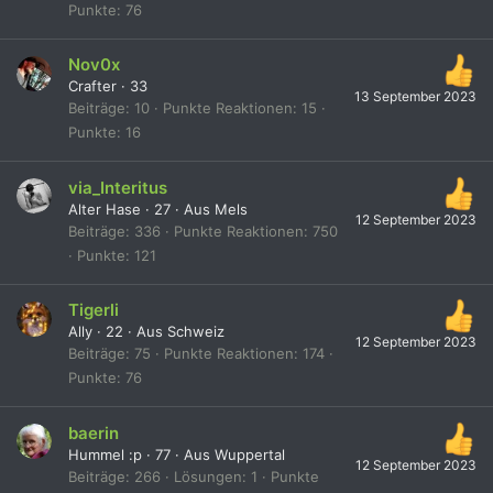
Punkte
76
Nov0x
Crafter
·
33
13 September 2023
Beiträge
10
Punkte Reaktionen
15
Punkte
16
via_Interitus
Alter Hase
·
27
·
Aus
Mels
12 September 2023
Beiträge
336
Punkte Reaktionen
750
Punkte
121
Tigerli
Ally
·
22
·
Aus
Schweiz
12 September 2023
Beiträge
75
Punkte Reaktionen
174
Punkte
76
baerin
Hummel :p
·
77
·
Aus
Wuppertal
12 September 2023
Beiträge
266
Lösungen
1
Punkte