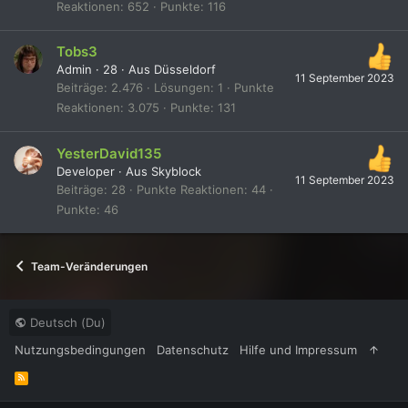
Reaktionen
652
Punkte
116
Tobs3
Admin
·
28
·
Aus
Düsseldorf
11 September 2023
Beiträge
2.476
Lösungen
1
Punkte
Reaktionen
3.075
Punkte
131
YesterDavid135
Developer
·
Aus
Skyblock
11 September 2023
Beiträge
28
Punkte Reaktionen
44
Punkte
46
Team-Veränderungen
Deutsch (Du)
Nutzungsbedingungen
Datenschutz
Hilfe und Impressum
R
S
S