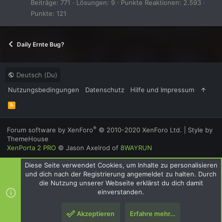
Beiträge
771
Lösungen
9
Punkte Reaktionen
2.593
Punkte
121
Daily Ernte Bug?
Deutsch (Du)
Nutzungsbedingungen
Datenschutz
Hilfe und Impressum
R
S
S
®
Forum software by XenForo
© 2010-2020 XenForo Ltd.
|
Style by
ThemeHouse
XenPorta 2 PRO
© Jason Axelrod of
8WAYRUN
Diese Seite verwendet Cookies, um Inhalte zu personalisieren
und dich nach der Registrierung angemeldet zu halten. Durch
die Nutzung unserer Webseite erklärst du dich damit
einverstanden.
Akzeptieren
Erfahre mehr…
Oben
Unte