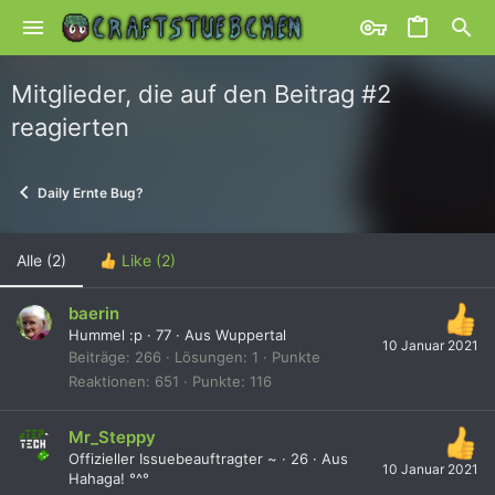
Mitglieder, die auf den Beitrag #2
reagierten
Daily Ernte Bug?
Alle
(2)
Like
(2)
baerin
Hummel :p
·
77
·
Aus
Wuppertal
10 Januar 2021
Beiträge
266
Lösungen
1
Punkte
Reaktionen
651
Punkte
116
Mr_Steppy
Offizieller Issuebeauftragter ~
·
26
·
Aus
10 Januar 2021
Hahaga! °^°