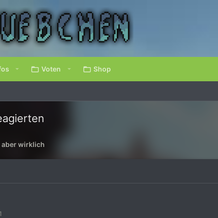
fos
Voten
Shop
eagierten
 aber wirklich
1