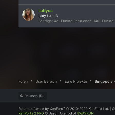
LuNyuu
Lady Lulu ;3
Beiträge
42
Punkte Reaktionen
146
Punkte
Foren
User Bereich
Eure Projekte
Bingopoly 
Deutsch (Du)
®
Forum software by XenForo
© 2010-2020 XenForo Ltd.
|
S
XenPorta 2 PRO
© Jason Axelrod of
8WAYRUN