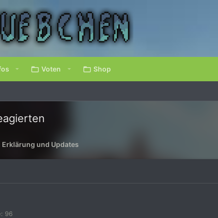
fos
Voten
Shop
reagierten
- Erklärung und Updates
e
96