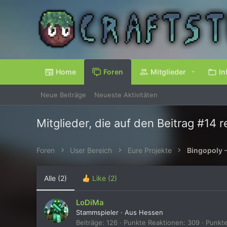
Home
Foren
Mitglieder
In
Neue Beiträge
Neueste Aktivitäten
Mitglieder, die auf den Beitrag #14 
Foren
User Bereich
Eure Projekte
Bingopoly 
Alle
(2)
Like
(2)
LoDiMa
Stammspieler
·
Aus
Hessen
Beiträge
126
Punkte Reaktionen
309
Punkt