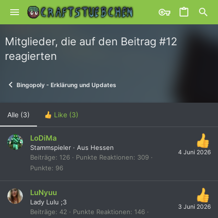
Mitglieder, die auf den Beitrag #12
reagierten
Bingopoly - Erklärung und Updates
Alle
(3)
Like
(3)
LoDiMa
Stammspieler
·
Aus
Hessen
4 Juni 2026
Beiträge
126
Punkte Reaktionen
309
Punkte
96
LuNyuu
Lady Lulu ;3
3 Juni 2026
Beiträge
42
Punkte Reaktionen
146