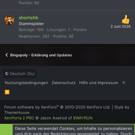
Punkte
66
shortehh
Stammspieler
2 Juni 2026
Beiträge
166
Lösungen
1
Punkte
Reaktionen
362
Punkte
96
Bingopoly - Erklärung und Updates
Deutsch (Du)
Nutzungsbedingungen
Datenschutz
Hilfe und Impressum
R
S
S
®
Forum software by XenForo
© 2010-2020 XenForo Ltd.
|
Style by
ThemeHouse
XenPorta 2 PRO
© Jason Axelrod of
8WAYRUN
Diese Seite verwendet Cookies, um Inhalte zu personalisieren
und dich nach der Registrierung angemeldet zu halten. Durch