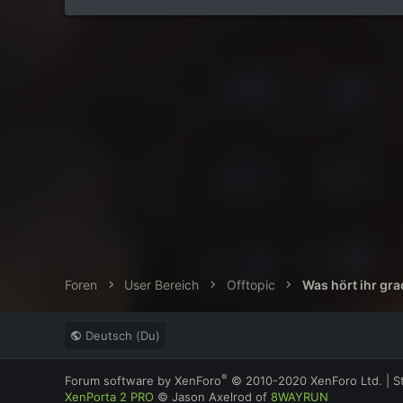
Foren
User Bereich
Offtopic
Was hört ihr gr
Deutsch (Du)
®
Forum software by XenForo
© 2010-2020 XenForo Ltd.
|
S
XenPorta 2 PRO
© Jason Axelrod of
8WAYRUN