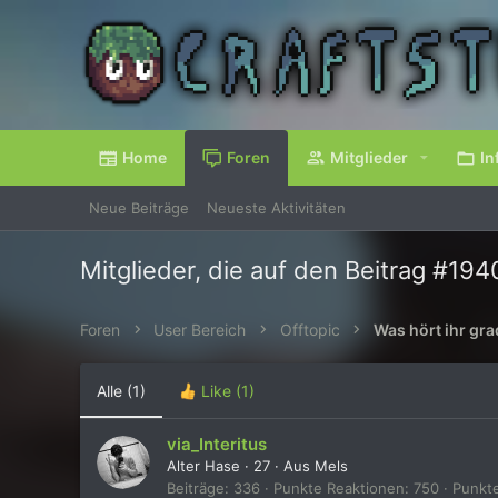
Home
Foren
Mitglieder
In
Neue Beiträge
Neueste Aktivitäten
Mitglieder, die auf den Beitrag #194
Foren
User Bereich
Offtopic
Was hört ihr gr
Alle
(1)
Like
(1)
via_Interitus
Alter Hase
·
27
·
Aus
Mels
Beiträge
336
Punkte Reaktionen
750
Punkt