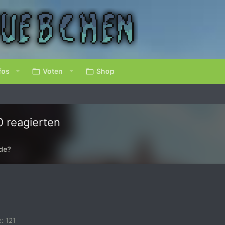
fos
Voten
Shop
0 reagierten
ade?
e
121