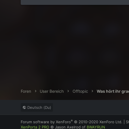
Foren
User Bereich
Offtopic
Was hört ihr gr
Deutsch (Du)
®
Forum software by XenForo
© 2010-2020 XenForo Ltd.
|
S
XenPorta 2 PRO
© Jason Axelrod of
8WAYRUN