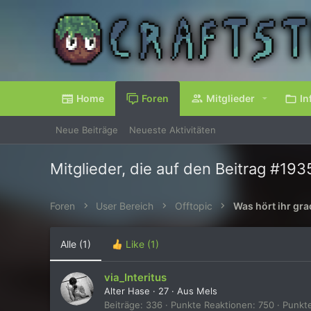
Home
Foren
Mitglieder
In
Neue Beiträge
Neueste Aktivitäten
Mitglieder, die auf den Beitrag #193
Foren
User Bereich
Offtopic
Was hört ihr gr
Alle
(1)
Like
(1)
via_Interitus
Alter Hase
·
27
·
Aus
Mels
Beiträge
336
Punkte Reaktionen
750
Punkt