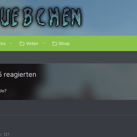
fos
Voten
Shop
5 reagierten
ade?
e
121