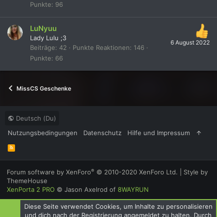
Punkte
96
LuNyuu
Lady Lulu ;3
6 August 2022
Beiträge
42
Punkte Reaktionen
146
Punkte
66
MissCS Geschenke
Deutsch (Du)
Nutzungsbedingungen
Datenschutz
Hilfe und Impressum
R
S
S
®
Forum software by XenForo
© 2010-2020 XenForo Ltd.
|
Style by
ThemeHouse
XenPorta 2 PRO
© Jason Axelrod of
8WAYRUN
Diese Seite verwendet Cookies, um Inhalte zu personalisieren
und dich nach der Registrierung angemeldet zu halten. Durch