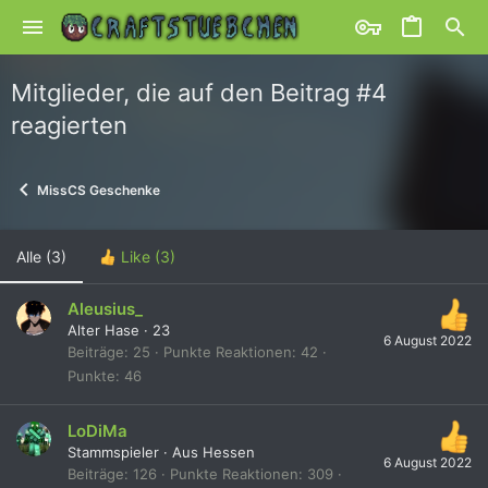
Mitglieder, die auf den Beitrag #4
reagierten
MissCS Geschenke
Alle
(3)
Like
(3)
Aleusius_
Alter Hase
·
23
6 August 2022
Beiträge
25
Punkte Reaktionen
42
Punkte
46
LoDiMa
Stammspieler
·
Aus
Hessen
6 August 2022
Beiträge
126
Punkte Reaktionen
309