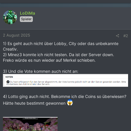
a
k
LoDiMa
t
Spieler
i
o
n
2 August 2025
#2
e
n
1) Es geht auch nicht über Lobby, City oder das unbekannte
:
Creativ.
2) Minez3 konnte ich nicht testen. Da ist der Server down.
Freko würde es nun wieder auf Merkel schieben.
3) Und die Vote kommen auch nicht an:
4) Lotto ging auch nicht. Bekomme ich die Coins so überwiesen?
Hätte heute bestimmt gewonnen