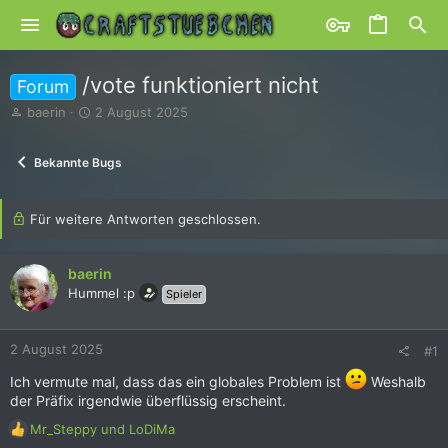
/vote funktioniert nicht
Forum
E
E
baerin
2 August 2025
r
r
s
s
Bekannte Bugs
t
t
e
e
l
l
l
Für weitere Antworten geschlossen.
l
e
t
r
a
baerin
m
Hummel :p
Spieler
2 August 2025
#1
Ich vermute mal, dass das ein globales Problem ist
Weshalb
der Präfix irgendwie überflüssig erscheint.
R
Mr_Steppy
und
LoDiMa
e