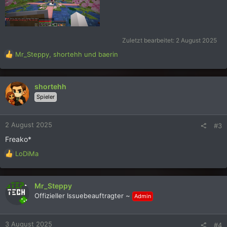
Zuletzt bearbeitet:
2 August 2025
R
Mr_Steppy
,
shortehh
und
baerin
e
a
k
shortehh
t
Spieler
i
o
n
2 August 2025
#3
e
n
Freako*
:
R
LoDiMa
e
a
k
Mr_Steppy
t
Offizieller Issuebeauftragter ~
Admin
i
o
n
3 August 2025
#4
e