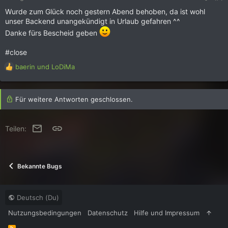
n
Wurde zum Glück noch gestern Abend behoben, da ist wohl
:
unser Backend unangekündigt in Urlaub gefahren ^^
Danke fürs Bescheid geben
#close
R
baerin
und
LoDiMa
e
a
k
Für weitere Antworten geschlossen.
t
i
o
E-Mail
Link
Teilen:
n
e
n
:
Bekannte Bugs
Deutsch (Du)
Nutzungsbedingungen
Datenschutz
Hilfe und Impressum
R